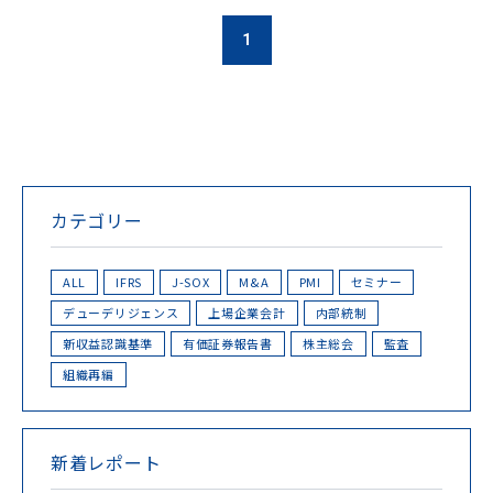
1
カテゴリー
ALL
IFRS
J-SOX
M&A
PMI
セミナー
デューデリジェンス
上場企業会計
内部統制
新収益認識基準
有価証券報告書
株主総会
監査
組織再編
新着レポート